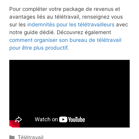
Pour compléter votre package de revenus et
avantages liés au télétravail, renseignez vous
sur les
indemnités pour les télétravailleurs
avec
notre guide dédié. Découvrez également
comment organiser son bureau de télétravail
pour être plus productif
.
Catégories
Télétravail